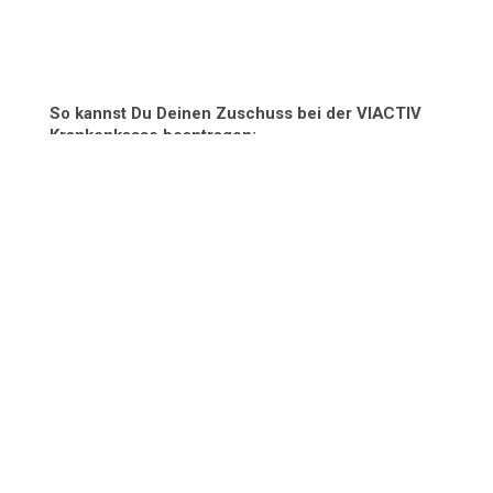
So kannst Du Deinen Zuschuss bei der VIACTIV
Krankenkasse beantragen:
Das Antragsformular "BESCHEINIGUNG"
findest Du
hier
- Bitte ausdrucken und
ausfüllen.
Als Nachweis für die erfolgten
Trainingseinheiten druckst Du Dir bitte
Deine Studiobesuche für den
entsprechenden Zeitraum aus.
Deine Studiobesuche sowie den Zeitraum
deiner Besuche, welchen Du im
Antragsformular eingetragen hast, kannst
Du Dir im
Mitgliederbereich unter
„Checkins“
filtern und ausdrucken.
Diesen Ausdruck fügst Du dem Antrag bei.